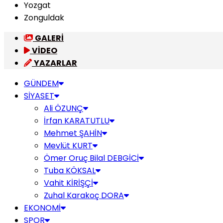
Yozgat
Zonguldak
GALERİ
VİDEO
YAZARLAR
GÜNDEM
SİYASET
Ali ÖZUNÇ
İrfan KARATUTLU
Mehmet ŞAHİN
Mevlüt KURT
Ömer Oruç Bilal DEBGİCİ
Tuba KÖKSAL
Vahit KİRİŞÇİ
Zuhal Karakoç DORA
EKONOMİ
SPOR