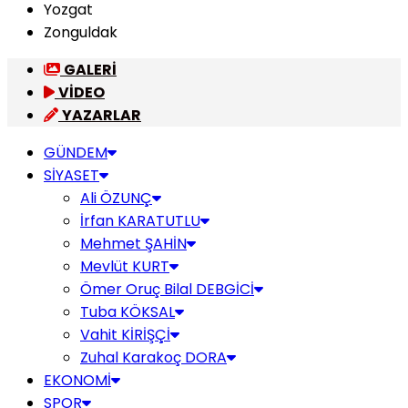
Yozgat
Zonguldak
GALERİ
VİDEO
YAZARLAR
GÜNDEM
SİYASET
Ali ÖZUNÇ
İrfan KARATUTLU
Mehmet ŞAHİN
Mevlüt KURT
Ömer Oruç Bilal DEBGİCİ
Tuba KÖKSAL
Vahit KİRİŞÇİ
Zuhal Karakoç DORA
EKONOMİ
SPOR