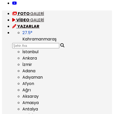
FOTO
GALERİ
VİDEO
GALERİ
YAZARLAR
27.5
°
Kahramanmaraş
İstanbul
Ankara
İzmir
Adana
Adıyaman
Afyon
Ağrı
Aksaray
Amasya
Antalya