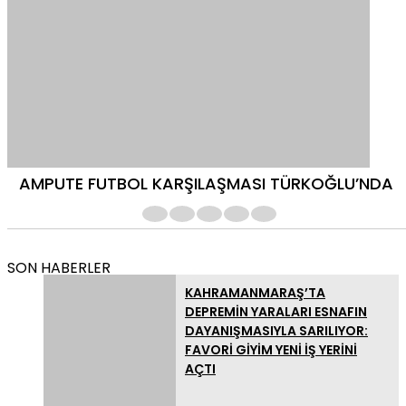
AMPUTE FUTBOL KARŞILAŞMASI TÜRKOĞLU’NDA
1
2
3
4
5
SON HABERLER
KAHRAMANMARAŞ’TA
DEPREMİN YARALARI ESNAFIN
DAYANIŞMASIYLA SARILIYOR:
FAVORİ GİYİM YENİ İŞ YERİNİ
AÇTI