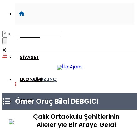
GÜNDEM
SİYASET
EKONOMİ
Ali ÖZUNÇ
Ömer Oruç Bilal DEBGİCİ
SPOR
İrfan KARATUTLU
Cumhurbaşkanı Erdoğan, Ayser
Çalık Ortaokulu Şehitlerinin
EĞİTİM
Mehmet ŞAHİN
Aileleriyle Bir Araya Geldi