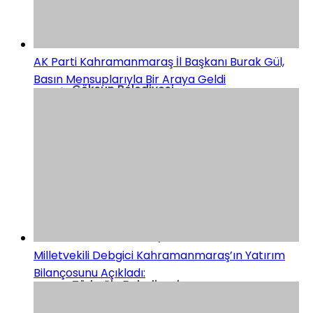
Elbistan Belediyesi
AK Parti Kahramanmaraş İl Başkanı Burak Gül,
Basın Mensuplarıyla Bir Araya Geldi
Göksun Belediyesi
Nurhak Belediyesi
Onikişubat Belediyesi
Pazarcık Belediyesi
Milletvekili Debgici Kahramanmaraş’ın Yatırım
Bilançosunu Açıkladı:
Türkoğlu Belediyesi