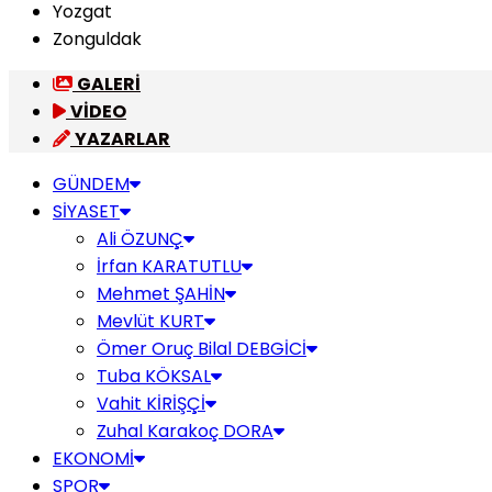
Yozgat
Zonguldak
GALERİ
VİDEO
YAZARLAR
GÜNDEM
SİYASET
Ali ÖZUNÇ
İrfan KARATUTLU
Mehmet ŞAHİN
Mevlüt KURT
Ömer Oruç Bilal DEBGİCİ
Tuba KÖKSAL
Vahit KİRİŞÇİ
Zuhal Karakoç DORA
EKONOMİ
SPOR