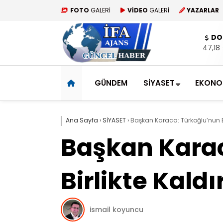
FOTO
GALERİ
VİDEO
GALERİ
YAZARLAR
DO
47,18
GÜNDEM
SİYASET
EKONO
Ana Sayfa
›
SİYASET
›
Başkan Karaca: Türkoğlu’nun En
Başkan Karac
Birlikte Kaldı
ismail koyuncu