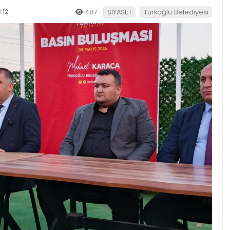
:12
487
SİYASET
Türkoğlu Belediyesi