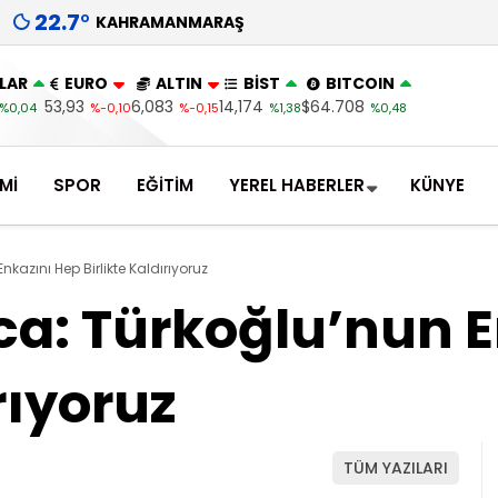
22.7
°
KAHRAMANMARAŞ
LAR
EURO
ALTIN
BİST
BITCOIN
53,93
6,083
14,174
$64.708
%0,04
%-0,10
%-0,15
%1,38
%0,48
Mİ
SPOR
EĞİTİM
YEREL HABERLER
KÜNYE
kazını Hep Birlikte Kaldırıyoruz
a: Türkoğlu’nun E
rıyoruz
TÜM YAZILARI