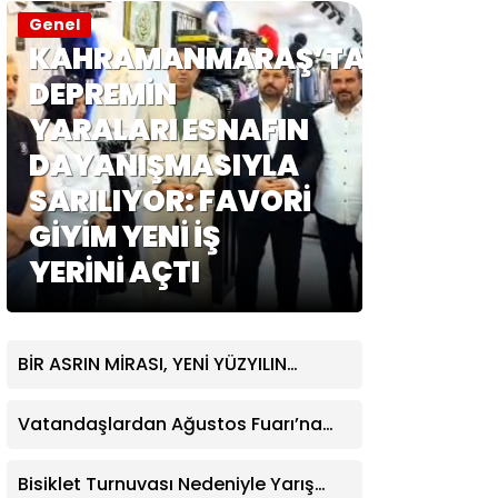
Genel
KAHRAMANMARAŞ’TA
DEPREMİN
YARALARI ESNAFIN
DAYANIŞMASIYLA
SARILIYOR: FAVORİ
GİYİM YENİ İŞ
YERİNİ AÇTI
BİR ASRIN MİRASI, YENİ YÜZYILIN
VİZYONUYLA YÜKSELDİ
Vatandaşlardan Ağustos Fuarı’na
Tam Not
Bisiklet Turnuvası Nedeniyle Yarış