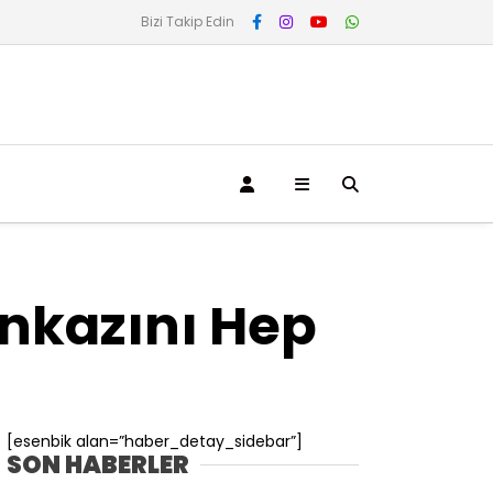
Bizi Takip Edin
nkazını Hep
[esenbik alan=”haber_detay_sidebar”]
SON HABERLER