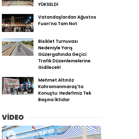
YÜKSELDİ
Vatandaşlardan Ağustos
Fuarı’na Tam Not
Bisiklet Turnuvası
Nedeniyle Yarış
Güzergahında Geçici
Trafik Düzenlemelerine
Gidilecek!
Mehmet Altınöz
Kahramanmaraş’ta
Konuştu: Hedefimiz Tek
Başına İktidar
VİDEO