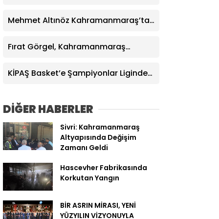
Güzergahında Geçici Trafik
Düzenlemelerine Gidilecek!
Mehmet Altınöz Kahramanmaraş’ta
Konuştu: Hedefimiz Tek Başına
İktidar
Fırat Görgel, Kahramanmaraş
İstiklalspor’u misafir etti
KİPAŞ Basket’e Şampiyonlar Liginden
transfer
DİĞER HABERLER
Sivri: Kahramanmaraş
Altyapısında Değişim
Zamanı Geldi
Hascevher Fabrikasında
Korkutan Yangın
BİR ASRIN MİRASI, YENİ
YÜZYILIN VİZYONUYLA