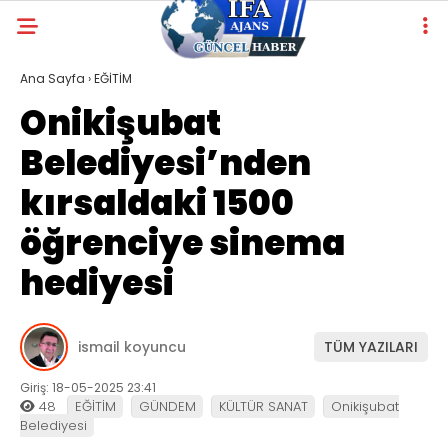
Ana Sayfa
›
EĞİTİM
Onikişubat
Belediyesi’nden
kırsaldaki 1500
öğrenciye sinema
hediyesi
ismail koyuncu
TÜM YAZILARI
Giriş: 18-05-2025 23:41
48
EĞİTİM
GÜNDEM
KÜLTÜR SANAT
Onikişubat
Belediyesi