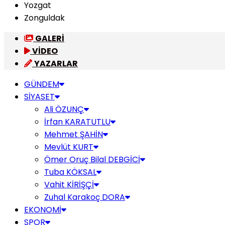
Yozgat
Zonguldak
GALERİ
VİDEO
YAZARLAR
GÜNDEM
SİYASET
Ali ÖZUNÇ
İrfan KARATUTLU
Mehmet ŞAHİN
Mevlüt KURT
Ömer Oruç Bilal DEBGİCİ
Tuba KÖKSAL
Vahit KİRİŞÇİ
Zuhal Karakoç DORA
EKONOMİ
SPOR