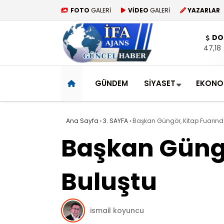
FOTO
GALERİ
VİDEO
GALERİ
YAZARLAR
DO
47,18
GÜNDEM
SİYASET
EKONO
Ana Sayfa
›
3. SAYFA
›
Başkan Güngör, Kitap Fuarınd
Başkan Güngö
Buluştu
ismail koyuncu