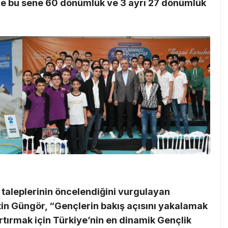
de bu sene 60 dönümlük ve 3 ayrı 27 dönümlük
taleplerinin öncelendiğini vurgulayan
in Güngör, “Gençlerin bakış açısını yakalamak
artırmak için Türkiye’nin en dinamik Gençlik