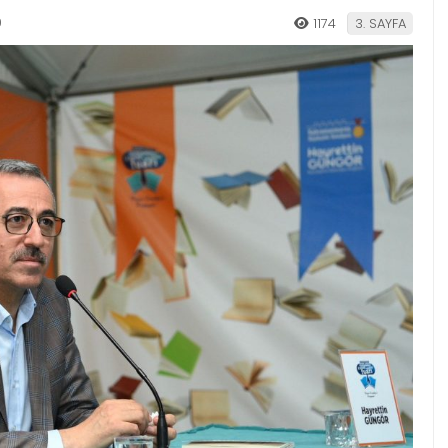
9
1174
3. SAYFA