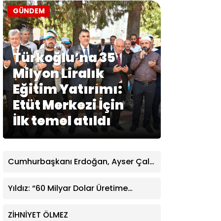
GÜNDEM
Türkoğlu’na 35
Milyon Liralık
Eğitim Yatırımı:
Etüt Merkezi İçin
İlk temel atıldı
Cumhurbaşkanı Erdoğan, Ayser Çalık
Ortaokulu Şehitlerinin Aileleriyle Bir
Araya Geldi
Yıldız: “60 Milyar Dolar Üretime
Harcansaydı Türkiye Çok Farklı Bir
Noktada Olurdu”
ZİHNİYET ÖLMEZ