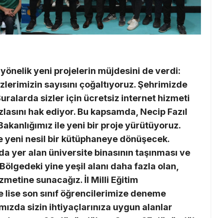
nelik yeni projelerin müjdesini de verdi:
lerimizin sayısını çoğaltıyoruz. Şehrimizde
uralarda sizler için ücretsiz internet hizmeti
lasını hak ediyor. Bu kapsamda, Necip Fazıl
Bakanlığımız ile yeni bir proje yürütüyoruz.
 yeni nesil bir kütüphaneye dönüşecek.
a yer alan üniversite binasının taşınması ve
Bölgedeki yine yeşil alanı daha fazla olan,
zmetine sunacağız. İl Milli Eğitim
e lise son sınıf öğrencilerimize deneme
ımızda sizin ihtiyaçlarınıza uygun alanlar