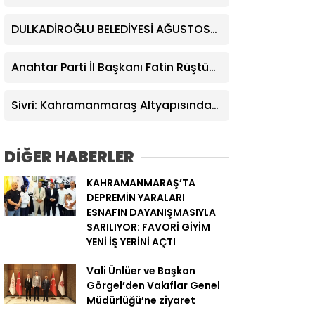
DULKADİROĞLU BELEDİYESİ AĞUSTOS
AYI MECLİS TOPLANTISI
GERÇEKLEŞTİRİLDİ
Anahtar Parti İl Başkanı Fatin Rüştü
Kayıran: “Önsen’deki Yıkım
Kararlarında Vatandaşa Bedel
Sivri: Kahramanmaraş Altyapısında
Ödetilemez”
Değişim Zamanı Geldi
DİĞER HABERLER
KAHRAMANMARAŞ’TA
DEPREMİN YARALARI
ESNAFIN DAYANIŞMASIYLA
SARILIYOR: FAVORİ GİYİM
YENİ İŞ YERİNİ AÇTI
Vali Ünlüer ve Başkan
Görgel’den Vakıflar Genel
Müdürlüğü’ne ziyaret