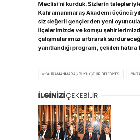
Meclisi’ni kurduk. Sizlerin talepleriy
Kahramanmaraş Akademi üçüncü yılı
siz değerli gençlerden yeni oyuncular
ilçelerimizde ve komşu şehirlerimizde
çalışmalarımızı artırarak sürdüreceği
yanıtlandığı program, çekilen hatıra 
KAHRAMANMARAŞ BÜYÜKŞEHIR BELEDIYESI
KIT
İLGİNİZİ
ÇEKEBİLİR