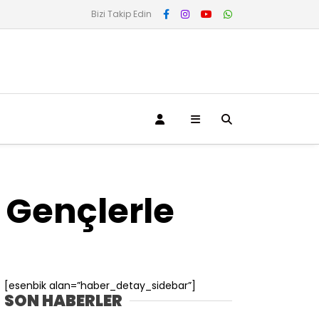
Bizi Takip Edin
 Gençlerle
[esenbik alan=”haber_detay_sidebar”]
SON HABERLER