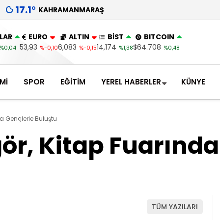
17.1
°
KAHRAMANMARAŞ
LAR
EURO
ALTIN
BİST
BITCOIN
53,93
6,083
14,174
$64.708
%0,04
%-0,10
%-0,15
%1,38
%0,48
Mİ
SPOR
EĞİTİM
YEREL HABERLER
KÜNYE
a Gençlerle Buluştu
r, Kitap Fuarında
TÜM YAZILARI