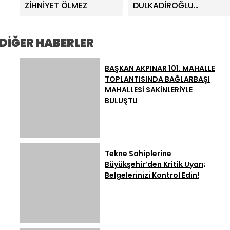
Ortaokulu Şehitlerinin
Türkiye Çok Farklı Bir
ZİHNİYET ÖLMEZ
DULKADİROĞLU
Aileleriyle Bir Araya
Noktada Olurdu”
BELEDİYESİ AĞUSTOS
Geldi
AYI MECLİS TOPLANTISI
GERÇEKLEŞTİRİLDİ
DİĞER HABERLER
BAŞKAN AKPINAR 101. MAHALLE
TOPLANTISINDA BAĞLARBAŞI
MAHALLESİ SAKİNLERİYLE
BULUŞTU
Tekne Sahiplerine
Büyükşehir’den Kritik Uyarı;
Belgelerinizi Kontrol Edin!