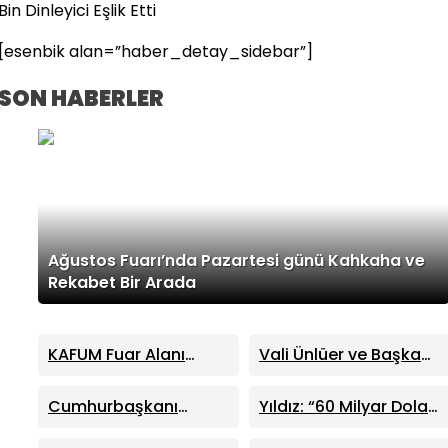
Bin Dinleyici Eşlik Etti
[esenbik alan=”haber_detay_sidebar”]
SON HABERLER
Ağustos Fuarı’nda Pazartesi günü Kahkaha ve
Rekabet Bir Arada
KAFUM Fuar Alanı
Vali Ünlüer ve Başkan
Bulut ve Yavuz’un
Görgel’den Vakıflar
Ezgileriyle Şenlendi
Genel Müdürlüğü’ne
Cumhurbaşkanı
Yıldız: “60 Milyar Dolar
ziyaret
Erdoğan, Ayser Çalık
Üretime Harcansaydı