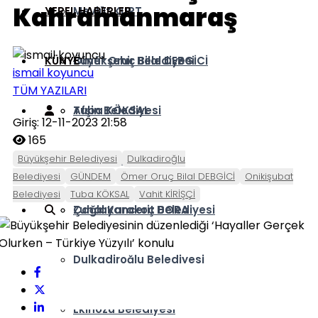
Kahramanmaraş
YEREL HABERLER
Mevlüt KURT
KÜNYE
Ömer Oruç Bilal DEBGİCİ
Büyükşehir Belediyesi
ismail koyuncu
TÜM YAZILARI
Tuba KÖKSAL
Afşin Belediyesi
Giriş: 12-11-2023 21:58
165
Büyükşehir Belediyesi
Dulkadiroğlu
Vahit KİRİŞÇİ
Andırın Belediyesi
Belediyesi
GÜNDEM
Ömer Oruç Bilal DEBGİCİ
Onikişubat
Belediyesi
Tuba KÖKSAL
Vahit KİRİŞÇİ
Zuhal Karakoç DORA
Çağlayancerit Belediyesi
Dulkadiroğlu Belediyesi
Ekinözü Belediyesi