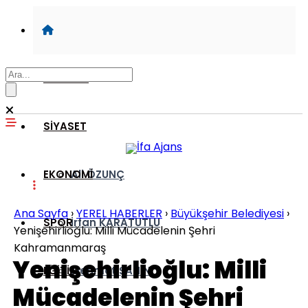
GÜNDEM
SİYASET
EKONOMİ
Ali ÖZUNÇ
Ana Sayfa
›
YEREL HABERLER
›
Büyükşehir Belediyesi
›
SPOR
İrfan KARATUTLU
Yenişehirlioğlu: Milli Mücadelenin Şehri
Kahramanmaraş
Yenişehirlioğlu: Milli
EĞİTİM
Mehmet ŞAHİN
Mücadelenin Şehri