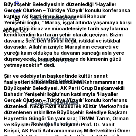
Büyükşehir Belediyesinin düzenlediği ‘Hayaller
Gerçek Olurken – Türkiye Yüzyılı’ konulu konferansa
katılan AK Parti Grup Başkanvekili Bahadır
Elbistan Belediyesi
Yenişehirlioğlu, “Maraş, işgal altında yaşamaya karşı
yükselttiği itiraz ve mücadelesiyle tarih sayfalarına
ABONE OL
kendi kendini kurtaran şehir olarak geçiyor. Bizim
Göksun Belediyesi
davamız sen, ben davası değil, istiklal ve istikbal
davasıdır. Allah’ın izniyle Maraşlının cesareti ve
yüreği kaim oldukça bu davanın sancağı asla yere
düşmeyecek, bunu düşürmeye de kimsenin gücü
Nurhak Belediyesi
yetmeyecektir” dedi.
Şiir ve edebiyatın başkentinde kültür sanat
Onikişubat Belediyesi
faaliyetlerini kesintisiz sürdüren Kahramanmaraş
Büyükşehir Belediyesi, AK Parti Grup Başkanvekili
Bahadır Yenişehirlioğlu’nun katılımıyla ‘Hayaller
Gerçek Olurken – Türkiye Yüzyılı’ konulu konferans
Pazarcık Belediyesi
düzenledi. Necip Fazıl Kısakürek Kültür Merkezi’nde
düzenlenen etkinlikte Büyükşehir Belediye Başkanı
Hayrettin Güngör’ün yanı sıra; TBMM Tarım, Orman
Türkoğlu Belediyesi
ve Köyişleri Komisyonu Başkanı Prof. Dr. Vahit
Kirişci, AK Parti Kahramanmaraş Milletvekilleri Ömer