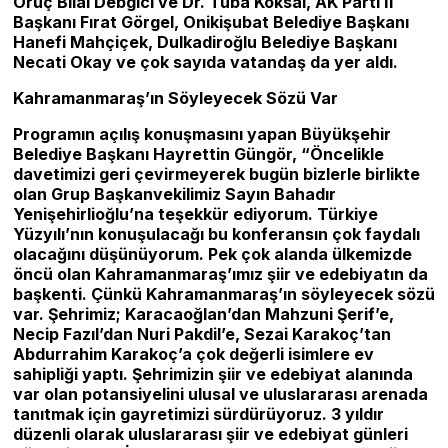
Oruç Bilal Debgici ve Dr. Tuba Köksal, AK Parti İl
Başkanı Fırat Görgel, Onikişubat Belediye Başkanı
Hanefi Mahçiçek, Dulkadiroğlu Belediye Başkanı
Necati Okay ve çok sayıda vatandaş da yer aldı.
Kahramanmaraş’ın Söyleyecek Sözü Var
Programın açılış konuşmasını yapan Büyükşehir
Belediye Başkanı Hayrettin Güngör, “Öncelikle
davetimizi geri çevirmeyerek bugün bizlerle birlikte
olan Grup Başkanvekilimiz Sayın Bahadır
Yenişehirlioğlu’na teşekkür ediyorum. Türkiye
Yüzyılı’nın konuşulacağı bu konferansın çok faydalı
olacağını düşünüyorum. Pek çok alanda ülkemizde
öncü olan Kahramanmaraş’ımız şiir ve edebiyatın da
başkenti. Çünkü Kahramanmaraş’ın söyleyecek sözü
var. Şehrimiz; Karacaoğlan’dan Mahzuni Şerif’e,
Necip Fazıl’dan Nuri Pakdil’e, Sezai Karakoç’tan
Abdurrahim Karakoç’a çok değerli isimlere ev
sahipliği yaptı. Şehrimizin şiir ve edebiyat alanında
var olan potansiyelini ulusal ve uluslararası arenada
tanıtmak için gayretimizi sürdürüyoruz. 3 yıldır
düzenli olarak uluslararası şiir ve edebiyat günleri