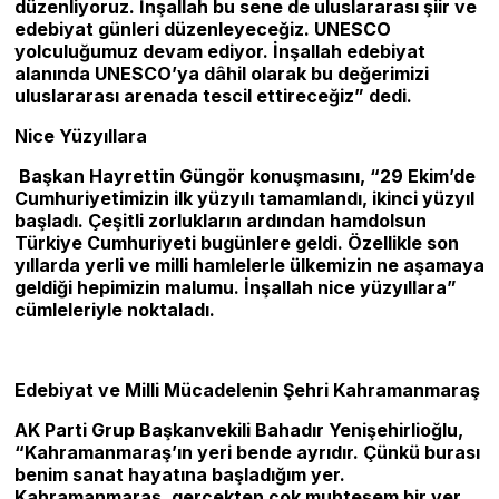
düzenliyoruz. İnşallah bu sene de uluslararası şiir ve
edebiyat günleri düzenleyeceğiz. UNESCO
yolculuğumuz devam ediyor. İnşallah edebiyat
alanında UNESCO’ya dâhil olarak bu değerimizi
uluslararası arenada tescil ettireceğiz” dedi.
Nice Yüzyıllara
Başkan Hayrettin Güngör konuşmasını, “29 Ekim’de
Cumhuriyetimizin ilk yüzyılı tamamlandı, ikinci yüzyıl
başladı. Çeşitli zorlukların ardından hamdolsun
Türkiye Cumhuriyeti bugünlere geldi. Özellikle son
yıllarda yerli ve milli hamlelerle ülkemizin ne aşamaya
geldiği hepimizin malumu. İnşallah nice yüzyıllara”
cümleleriyle noktaladı.
Edebiyat ve Milli Mücadelenin Şehri Kahramanmaraş
AK Parti Grup Başkanvekili Bahadır Yenişehirlioğlu,
“Kahramanmaraş’ın yeri bende ayrıdır. Çünkü burası
benim sanat hayatına başladığım yer.
Kahramanmaraş, gerçekten çok muhteşem bir yer.