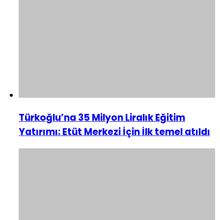
Türkoğlu’na 35 Milyon Liralık Eğitim
Yatırımı: Etüt Merkezi İçin İlk temel atıldı