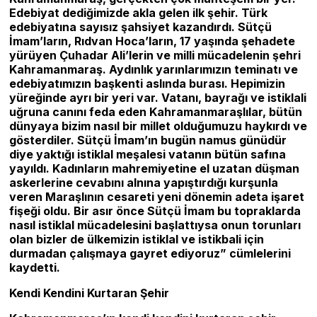
Edebiyat dediğimizde akla gelen ilk şehir. Türk
edebiyatına sayısız şahsiyet kazandırdı. Sütçü
İmam’ların, Rıdvan Hoca’ların, 17 yaşında şehadete
yürüyen Çuhadar Ali’lerin ve milli mücadelenin şehri
Kahramanmaraş. Aydınlık yarınlarımızın teminatı ve
edebiyatımızın başkenti aslında burası. Hepimizin
yüreğinde ayrı bir yeri var. Vatanı, bayrağı ve istiklali
uğruna canını feda eden Kahramanmaraşlılar, bütün
dünyaya bizim nasıl bir millet olduğumuzu haykırdı ve
gösterdiler. Sütçü İmam’ın bugün namus günüdür
diye yaktığı istiklal meşalesi vatanın bütün safına
yayıldı. Kadınların mahremiyetine el uzatan düşman
askerlerine cevabını alnına yapıştırdığı kurşunla
veren Maraşlının cesareti yeni dönemin adeta işaret
fişeği oldu. Bir asır önce Sütçü İmam bu topraklarda
nasıl istiklal mücadelesini başlattıysa onun torunları
olan bizler de ülkemizin istiklal ve istikbali için
durmadan çalışmaya gayret ediyoruz” cümlelerini
kaydetti.
Kendi Kendini Kurtaran Şehir