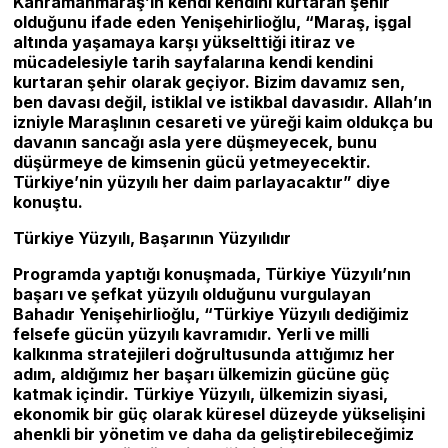
Kahramanmaraş’ın kendi kendini kurtaran şehir
olduğunu ifade eden Yenişehirlioğlu, “Maraş, işgal
altında yaşamaya karşı yükselttiği itiraz ve
mücadelesiyle tarih sayfalarına kendi kendini
kurtaran şehir olarak geçiyor. Bizim davamız sen,
ben davası değil, istiklal ve istikbal davasıdır. Allah’ın
izniyle Maraşlının cesareti ve yüreği kaim oldukça bu
davanın sancağı asla yere düşmeyecek, bunu
düşürmeye de kimsenin gücü yetmeyecektir.
Türkiye’nin yüzyılı her daim parlayacaktır” diye
konuştu.
Türkiye Yüzyılı, Başarının Yüzyılıdır
Programda yaptığı konuşmada, Türkiye Yüzyılı’nın
başarı ve şefkat yüzyılı olduğunu vurgulayan
Bahadır Yenişehirlioğlu, “Türkiye Yüzyılı dediğimiz
felsefe gücün yüzyılı kavramıdır. Yerli ve milli
kalkınma stratejileri doğrultusunda attığımız her
adım, aldığımız her başarı ülkemizin gücüne güç
katmak içindir. Türkiye Yüzyılı, ülkemizin siyasi,
ekonomik bir güç olarak küresel düzeyde yükselişini
ahenkli bir yönetim ve daha da geliştirebileceğimiz