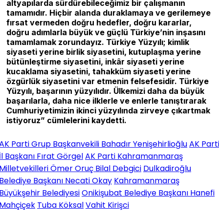
altyapılarda sürdürebileceğimiz bir çalışmanın
tamamıdır. Hiçbir alanda duraklamaya ve gerilemeye
fırsat vermeden doğru hedefler, doğru kararlar,
doğru adımlarla büyük ve güçlü Türkiye’nin inşasını
tamamlamak zorundayız. Türkiye Yüzyılı; kimlik
siyaseti yerine birlik siyasetini, kutuplaşma yerine
bütünleştirme siyasetini, inkâr siyaseti yerine
kucaklama siyasetini, tahakküm siyaseti yerine
özgürlük siyasetini var etmenin felsefesidir. Türkiye
Yüzyılı, başarının yüzyılıdır. Ülkemizi daha da büyük
başarılarla, daha nice ilklerle ve enlerle tanıştırarak
Cumhuriyetimizin ikinci yüzyılında zirveye çıkartmak
istiyoruz” cümlelerini kaydetti.
AK Parti Grup Başkanvekili Bahadır Yenişehirlioğlu
AK Part
İl Başkanı Fırat Görgel
AK Parti Kahramanmaraş
Milletvekilleri Ömer Oruç Bilal Debgici
Dulkadiroğlu
Belediye Başkanı Necati Okay
Kahramanmaraş
Büyükşehir Belediyesi
Onikişubat Belediye Başkanı Hanefi
Mahçiçek
Tuba Köksal
Vahit Kirişci