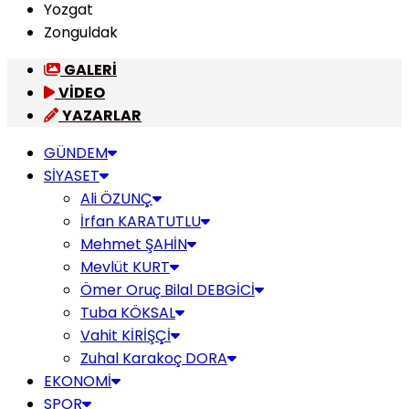
Yozgat
Zonguldak
GALERİ
VİDEO
YAZARLAR
GÜNDEM
SİYASET
Ali ÖZUNÇ
İrfan KARATUTLU
Mehmet ŞAHİN
Mevlüt KURT
Ömer Oruç Bilal DEBGİCİ
Tuba KÖKSAL
Vahit KİRİŞÇİ
Zuhal Karakoç DORA
EKONOMİ
SPOR