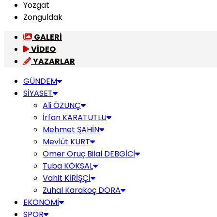
Yozgat
Zonguldak
GALERİ
VİDEO
YAZARLAR
GÜNDEM
SİYASET
Ali ÖZUNÇ
İrfan KARATUTLU
Mehmet ŞAHİN
Mevlüt KURT
Ömer Oruç Bilal DEBGİCİ
Tuba KÖKSAL
Vahit KİRİŞÇİ
Zuhal Karakoç DORA
EKONOMİ
SPOR