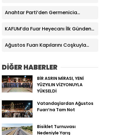
Başkan Görgel’e Takdim Etti
Anahtar Parti’den Germenicia
Tepkisi: “Kahramanmaraş’ın Tarihi
Mirası Sahipsiz Değildir”
KAFUM’da Fuar Heyecanı İlk Günden
Zirve Yaptı
Ağustos Fuarı Kapılarını Coşkuyla
Açtı, İlk Gecede Eypio Rüzgârı Esti
DİĞER HABERLER
BİR ASRIN MİRASI, YENİ
YÜZYILIN VİZYONUYLA
YÜKSELDİ
Vatandaşlardan Ağustos
Fuarı’na Tam Not
Bisiklet Turnuvası
Nedeniyle Yarış