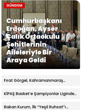
GÜNDEM
Cumhurbaşkanı
Erdoğan, Ayser
Çalık Ortaokulu
Şehitlerinin
Aileleriyle Bir
Araya Geldi
Fırat Görgel, Kahramanmaraş
İstiklalspor’u misafir etti
KİPAŞ Basket’e Şampiyonlar Liginden
transfer
Bakan Kurum, İlk “Yeşil Ruhsat”ı