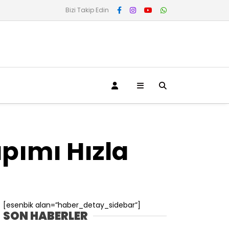
Bizi Takip Edin
pımı Hızla
[esenbik alan=”haber_detay_sidebar”]
SON HABERLER