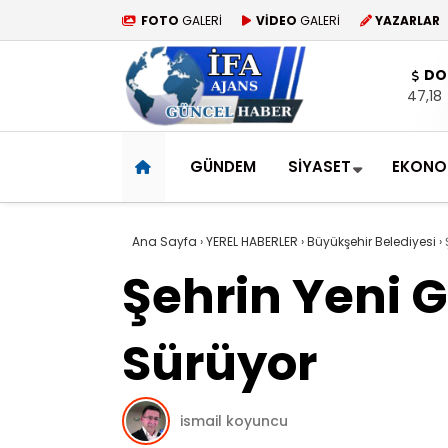
FOTO
GALERİ
VİDEO
GALERİ
YAZARLAR
DO
47,18
GÜNDEM
SİYASET
EKONO
Ana Sayfa
›
YEREL HABERLER
›
Büyükşehir Belediyesi
›
Şehrin Yeni 
Sürüyor
ismail koyuncu