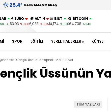
25.4
°
KAHRAMANMARAŞ
LAR
EURO
ALTIN
BİST
BITCOIN
53,93
6,083
14,174
$64.708
%0,04
%-0,10
%-0,15
%1,38
%0,48
Mİ
SPOR
EĞİTİM
YEREL HABERLER
KÜNYE
Şehrin Yeni Gençlik Üssünün Yapımı Hızla Sürüyor
Gençlik Üssünün Ya
TÜM YAZILARI