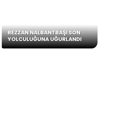
REZZAN NALBANTBAŞI SON
YOLCULUĞUNA UĞURLANDI