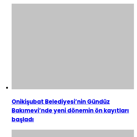
Onikişubat Belediyesi’nin Gündüz
Bakımevi’nde yeni dönemin ön kayıtları
başladı