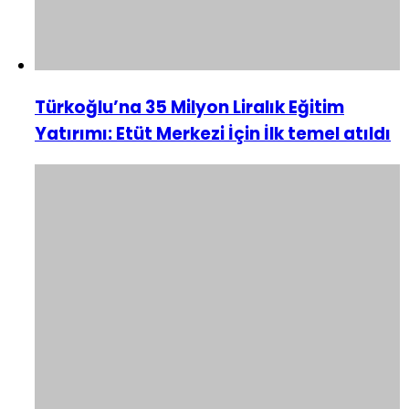
Türkoğlu’na 35 Milyon Liralık Eğitim
Yatırımı: Etüt Merkezi İçin İlk temel atıldı