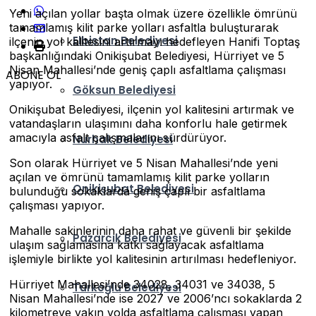
Yeni açılan yollar başta olmak üzere özellikle ömrünü
tamamlamış kilit parke yolları asfaltla buluşturarak
Elbistan Belediyesi
ilçenin yol kalitesini artırmayı hedefleyen Hanifi Toptaş
başkanlığındaki Onikişubat Belediyesi, Hürriyet ve 5
Nisan Mahallesi’nde geniş çaplı asfaltlama çalışması
ABONE OL
yapıyor.
Göksun Belediyesi
Onikişubat Belediyesi, ilçenin yol kalitesini artırmak ve
vatandaşların ulaşımını daha konforlu hale getirmek
amacıyla asfalt çalışmalarını sürdürüyor.
Nurhak Belediyesi
Son olarak Hürriyet ve 5 Nisan Mahallesi’nde yeni
açılan ve ömrünü tamamlamış kilit parke yolların
Onikişubat Belediyesi
bulunduğu sokaklarda geniş çaplı bir asfaltlama
çalışması yapıyor.
Mahalle sakinlerinin daha rahat ve güvenli bir şekilde
Pazarcık Belediyesi
ulaşım sağlamasına katkı sağlayacak asfaltlama
işlemiyle birlikte yol kalitesinin artırılması hedefleniyor.
Hürriyet Mahallesi’nde 34028, 34031 ve 34038, 5
Türkoğlu Belediyesi
Nisan Mahallesi’nde ise 2027 ve 2006’ncı sokaklarda 2
kilometreye yakın yolda asfaltlama çalışması yapan