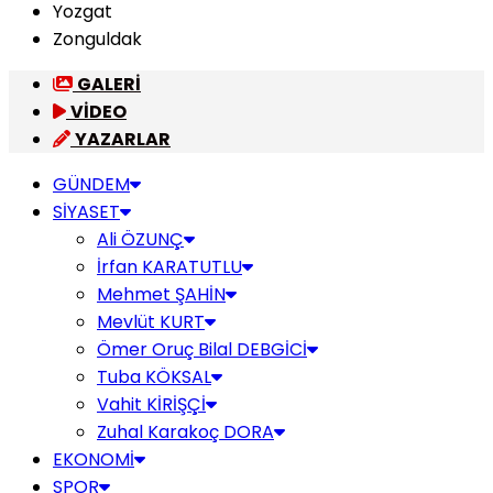
Yozgat
Zonguldak
GALERİ
VİDEO
YAZARLAR
GÜNDEM
SİYASET
Ali ÖZUNÇ
İrfan KARATUTLU
Mehmet ŞAHİN
Mevlüt KURT
Ömer Oruç Bilal DEBGİCİ
Tuba KÖKSAL
Vahit KİRİŞÇİ
Zuhal Karakoç DORA
EKONOMİ
SPOR