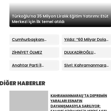
Türkoğlu’na 35 Milyon Liralık Eğitim Yatırımı: Etüt
Merkezi İçin İlk temel atıldı
Cumhurbaşkanı
Yıldız: “60 Milyar Dolar
Erdoğan, Ayser Çalık
Üretime Harcansaydı
Ortaokulu Şehitlerinin
Türkiye Çok Farklı Bir
ZİHNİYET ÖLMEZ
DULKADİROĞLU
Aileleriyle Bir Araya
Noktada Olurdu”
BELEDİYESİ AĞUSTOS
Geldi
AYI MECLİS TOPLANTISI
Anahtar Parti İl
Sivri: Kahramanmaraş
GERÇEKLEŞTİRİLDİ
Başkanı Fatin Rüştü
Altyapısında Değişim
Kayıran: “Önsen’deki
Zamanı Geldi
Yıkım Kararlarında
DİĞER HABERLER
Vatandaşa Bedel
Ödetilemez”
KAHRAMANMARAŞ’TA DEPREMİN
YARALARI ESNAFIN
DAYANIŞMASIYLA SARILIYOR: