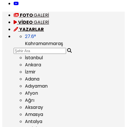
FOTO
GALERİ
VİDEO
GALERİ
YAZARLAR
27.6
°
Kahramanmaraş
İstanbul
Ankara
İzmir
Adana
Adıyaman
Afyon
Ağrı
Aksaray
Amasya
Antalya