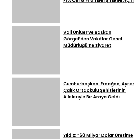
FAVORİ GİYİM YENİ İŞ YERİNİ AÇTI
Vali Ünlüer ve Başkan
Görgel’den Vakıflar Genel
Müdürlüğü’ne ziyaret
Cumhurbaşkanı Erdoğan, Ayser
Çalık Ortaokulu Şehitlerinin
Aileleriyle Bir Araya Geldi
Yıldız: “60 Milyar Dolar Üretime