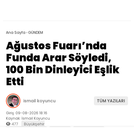
Ana Sayfa
›
GÜNDEM
Ağustos Fuarı’nda
Funda Arar Söyledi,
100 Bin Dinleyici Eşlik
Etti
ismail koyuncu
TÜM YAZILARI
Giriş: 09-08-2026 18:16
Kaynak: İsmail Koyuncu
477
Büyükşehir
Belediyesi
Genel
GÜNDEM
KÜLTÜR SANAT