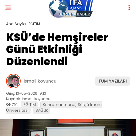
Ana Sayfa
›
EĞİTİM
KSÜ’de Hemşireler
Günü Etkinliği
Düzenlendi
ismail koyuncu
TÜM YAZILARI
Giriş: 13-05-2026 19:13
Kaynak: ismail koyuncu
710
EĞİTİM
Kahramanmaraş Sütçü İmam
Üniversitesi
SAĞLIK