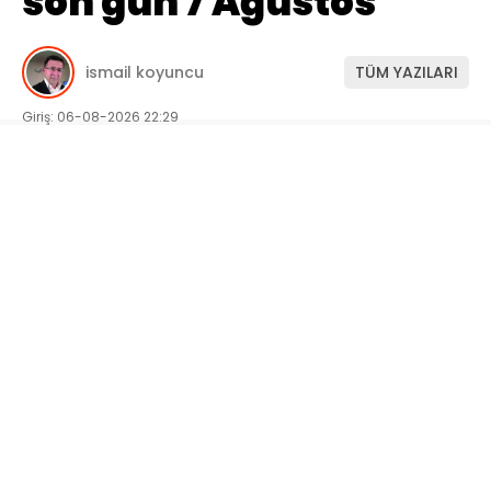
son gün 7 Ağustos
ismail koyuncu
TÜM YAZILARI
Giriş: 06-08-2026 22:29
Kaynak: ismail koyuncu
408
EĞİTİM
Genel
GÜNDEM
Onikişubat
Belediyesi