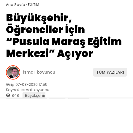
Ana Sayfa
›
EĞİTİM
Büyükşehir,
Öğrenciler İçin
“Pusula Maraş Eğitim
Merkezi” Açıyor
ismail koyuncu
TÜM YAZILARI
Giriş: 07-08-2026 17:55
Kaynak: ismail koyuncu
848
Büyükşehir
Belediyesi
EĞİTİM
Genel
GÜNDEM