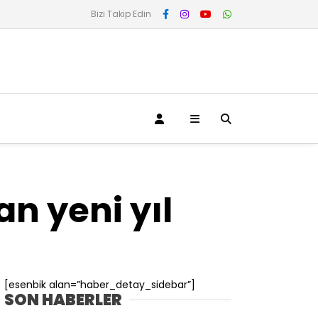
Bizi Takip Edin
n yeni yıl
[esenbik alan=”haber_detay_sidebar”]
SON HABERLER