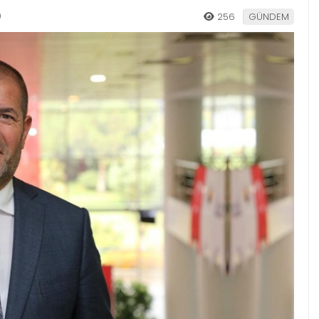
0
256
GÜNDEM