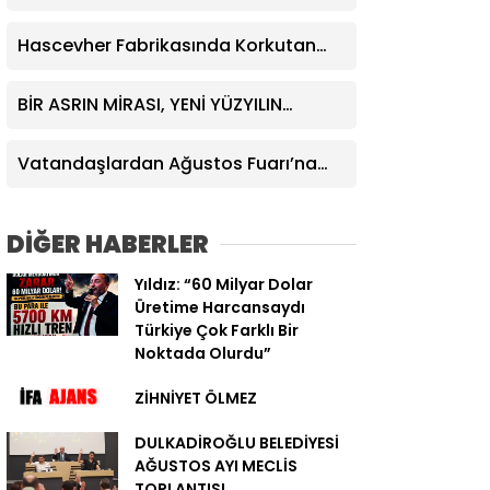
Ödetilemez”
Değişim Zamanı Geldi
Hascevher Fabrikasında Korkutan
Yangın
BİR ASRIN MİRASI, YENİ YÜZYILIN
VİZYONUYLA YÜKSELDİ
Vatandaşlardan Ağustos Fuarı’na
Tam Not
DİĞER HABERLER
Yıldız: “60 Milyar Dolar
Üretime Harcansaydı
Türkiye Çok Farklı Bir
Noktada Olurdu”
ZİHNİYET ÖLMEZ
DULKADİROĞLU BELEDİYESİ
AĞUSTOS AYI MECLİS
TOPLANTISI