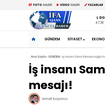
FOTO
GALERİ
VİDEO
GALERİ
YAZARLAR
DO
47,18
GÜNDEM
SİYASET
EKONO
Ana Sayfa
›
GÜNDEM
›
İş insanı Sami Kervancıoğlu’nd
İş insanı Sam
mesajı!
ismail koyuncu