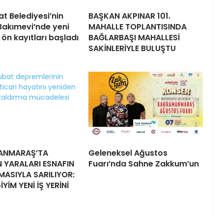
t Belediyesi’nin
BAŞKAN AKPINAR 101.
akımevi’nde yeni
MAHALLE TOPLANTISINDA
ön kayıtları başladı
BAĞLARBAŞI MAHALLESİ
SAKİNLERİYLE BULUŞTU
ANMARAŞ’TA
Geleneksel Ağustos
 YARALARI ESNAFIN
Fuarı’nda Sahne Zakkum’un
ASIYLA SARILIYOR:
YİM YENİ İŞ YERİNİ