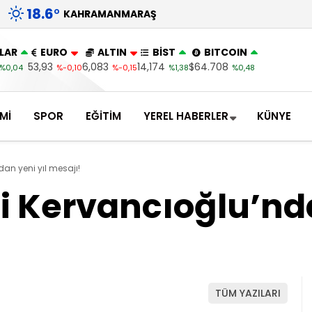
18.6
°
KAHRAMANMARAŞ
LAR
EURO
ALTIN
BİST
BITCOIN
53,93
6,083
14,174
$64.708
%0,04
%-0,10
%-0,15
%1,38
%0,48
Mİ
SPOR
EĞİTİM
YEREL HABERLER
KÜNYE
an yeni yıl mesajı!
i Kervancıoğlu’nda
TÜM YAZILARI