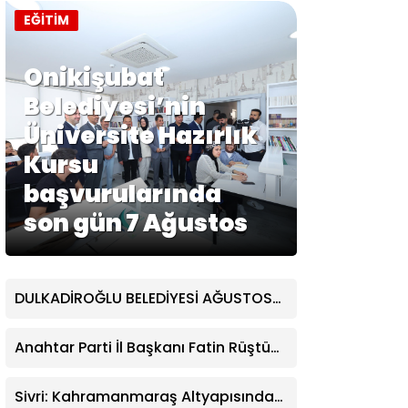
EĞİTİM
Onikişubat
Belediyesi’nin
Üniversite Hazırlık
Kursu
başvurularında
son gün 7 Ağustos
DULKADİROĞLU BELEDİYESİ AĞUSTOS
AYI MECLİS TOPLANTISI
GERÇEKLEŞTİRİLDİ
Anahtar Parti İl Başkanı Fatin Rüştü
Kayıran: “Önsen’deki Yıkım
Kararlarında Vatandaşa Bedel
Sivri: Kahramanmaraş Altyapısında