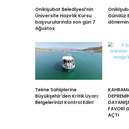
Onikişubat Belediyesi’nin
Onikişuba
Üniversite Hazırlık Kursu
Gündüz B
başvurularında son gün 7
dönemin 
Ağustos
Tekne Sahiplerine
KAHRAM
Büyükşehir’den Kritik Uyarı;
DEPREMİN
Belgelerinizi Kontrol Edin!
DAYANIŞM
FAVORİ Gİ
AÇTI