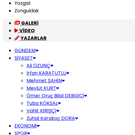
Yozgat
Zonguldak
GALERİ
VİDEO
YAZARLAR
GÜNDEM
SİYASET
Ali ÖZUNÇ
İrfan KARATUTLU
Mehmet ŞAHİN
Mevlüt KURT
Ömer Oruç Bilal DEBGİCİ
Tuba KÖKSAL
Vahit KİRİŞÇİ
Zuhal Karakoç DORA
EKONOMİ
SPOR