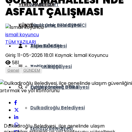
GÖLLÜ MAHALLESİ’NDE
YEREL HABERLER
Mevlüt KURT
ASFALT ÇALIŞMASI
KÜNYE
Ömer Oruç Bilal DEBGİCİ
Büyükşehir Belediyesi
ismail koyuncu
TÜM YAZILARI
Tuba KÖKSAL
Afşin Belediyesi
Giriş: 11-05-2026 18:01
Kaynak: İsmail Koyuncu
581
Vahit KİRİŞÇİ
Andırın Belediyesi
Genel
GÜNDEM
Zuhal Karakoç DORA
Çağlayancerit Belediyesi
Dulkadiroğlu Belediyesi
Dulkadiroğlu Belediyesi, ilçe genelinde ulaşım
Ekinözü Belediyesi
güvenliğini artırmak ve yol konforunu yükseltmek