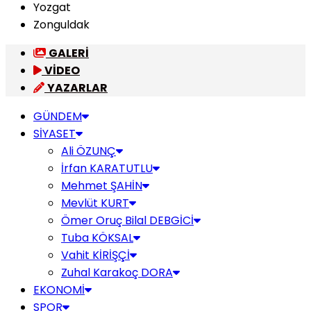
Yozgat
Zonguldak
GALERİ
VİDEO
YAZARLAR
GÜNDEM
SİYASET
Ali ÖZUNÇ
İrfan KARATUTLU
Mehmet ŞAHİN
Mevlüt KURT
Ömer Oruç Bilal DEBGİCİ
Tuba KÖKSAL
Vahit KİRİŞÇİ
Zuhal Karakoç DORA
EKONOMİ
SPOR