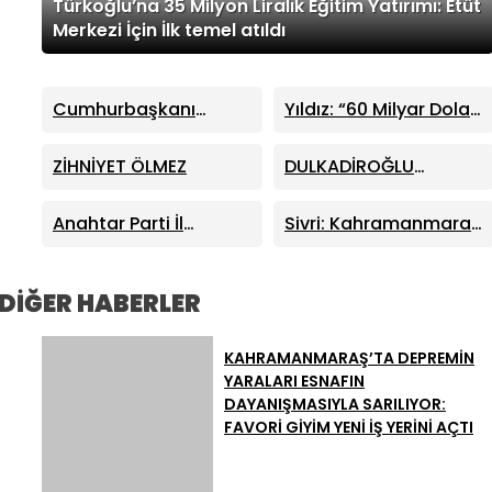
Türkoğlu’na 35 Milyon Liralık Eğitim Yatırımı: Etüt
Merkezi İçin İlk temel atıldı
Cumhurbaşkanı
Yıldız: “60 Milyar Dolar
Erdoğan, Ayser Çalık
Üretime Harcansaydı
Ortaokulu Şehitlerinin
Türkiye Çok Farklı Bir
ZİHNİYET ÖLMEZ
DULKADİROĞLU
Aileleriyle Bir Araya
Noktada Olurdu”
BELEDİYESİ AĞUSTOS
Geldi
AYI MECLİS TOPLANTISI
Anahtar Parti İl
Sivri: Kahramanmaraş
GERÇEKLEŞTİRİLDİ
Başkanı Fatin Rüştü
Altyapısında Değişim
Kayıran: “Önsen’deki
Zamanı Geldi
Yıkım Kararlarında
DİĞER HABERLER
Vatandaşa Bedel
Ödetilemez”
KAHRAMANMARAŞ’TA DEPREMİN
YARALARI ESNAFIN
DAYANIŞMASIYLA SARILIYOR:
FAVORİ GİYİM YENİ İŞ YERİNİ AÇTI