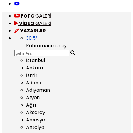
FOTO
GALERİ
VİDEO
GALERİ
YAZARLAR
30.5
°
Kahramanmaraş
İstanbul
Ankara
İzmir
Adana
Adıyaman
Afyon
Ağrı
Aksaray
Amasya
Antalya