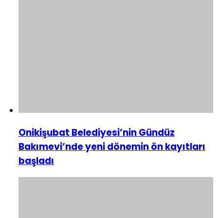
Onikişubat Belediyesi’nin Gündüz
Bakımevi’nde yeni dönemin ön kayıtları
başladı