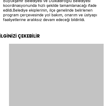
Büyükşehir Belediyesi ve Dulkadiroğlu Belediyesi
koordinasyonunda hızlı şekilde tamamlanacağı ifade
edildi.Belediye ekiplerinin, ilçe genelinde belirlenen
program çerçevesinde yol bakım, onarım ve üstyapı
faaliyetlerine aralıksız devam edeceği bildirildi.
İLGİNİZİ
ÇEKEBİLİR