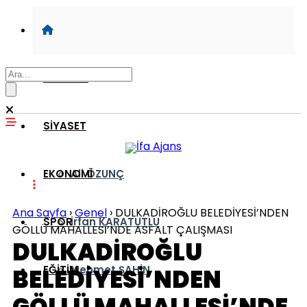
GÜNDEM
SİYASET
EKONOMİ
Ali ÖZUNÇ
Ana Sayfa
›
Genel
›
DULKADİROĞLU BELEDİYESİ’NDEN
SPOR
İrfan KARATUTLU
GÖLLÜ MAHALLESİ’NDE ASFALT ÇALIŞMASI
DULKADİROĞLU
EĞİTİM
Mehmet ŞAHİN
BELEDİYESİ’NDEN