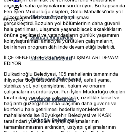
amacıyla saha çalışmalarını sürdürüyor. Bu kapsamda
Fen İşleri Müdürlüğü ekipleri, Göllü Mahallesi’nde yol
Elbistan Belediyesi
güzergâhlarında asfalt yama çalışması
ABONE OL
gerçekleştirdi.Bozulan yol bölümlerinin daha güvenli
hale getirilmesi, ulaşımda yaşanabilecek aksaklıkların
önüne geçilmesi ve vatandaşların günlük yaşamının
Göksun Belediyesi
kolaylaştırılması amacıyla yürütülen çalışmaların,
belirlenen program dâhilinde devam ettiği belirtildi.
İLÇE GENELİNDE ÜSTYAPI ÇALIŞMALARI DEVAM
Nurhak Belediyesi
EDİYOR
Dulkadiroğlu Belediyesi, 105 mahallenin tamamında
Onikişubat Belediyesi
ihtiyaçlar doğrultusunda kilit parke, asfalt yama,
stabilize yol, yol genişletme, bakım ve onarım
çalışmalarını sürdürüyor. Fen İşleri Müdürlüğü ekipleri
tarafından yürütülen çalışmalarla, özellikle kırsal ve
Pazarcık Belediyesi
bağlantı güzergâhlarında ulaşımın daha güvenli ve
konforlu hale getirilmesi hedefleniyor.Merkez
mahallelerde ise Büyükşehir Belediyesi ve KASKİ
Türkoğlu Belediyesi
tarafından yürütülen altyapı çalışmalarının
tamamlanmasının ardından, üstyapı çalışmalarının