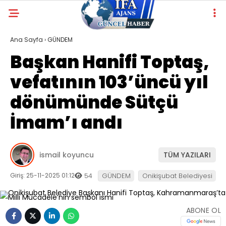
Ana Sayfa
›
GÜNDEM
Başkan Hanifi Toptaş,
vefatının 103’üncü yıl
dönümünde Sütçü
İmam’ı andı
ismail koyuncu
TÜM YAZILARI
Giriş: 25-11-2025 01:12
54
GÜNDEM
Onikişubat Belediyesi
ABONE OL