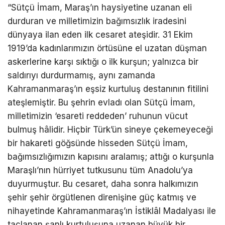
“Sütçü İmam, Maraş’ın haysiyetine uzanan eli
durduran ve milletimizin bağımsızlık iradesini
dünyaya ilan eden ilk cesaret ateşidir. 31 Ekim
1919’da kadınlarımızın örtüsüne el uzatan düşman
askerlerine karşı sıktığı o ilk kurşun; yalnızca bir
saldırıyı durdurmamış, aynı zamanda
Kahramanmaraş’ın eşsiz kurtuluş destanının fitilini
ateşlemiştir. Bu şehrin evladı olan Sütçü İmam,
milletimizin ‘esareti reddeden’ ruhunun vücut
bulmuş hâlidir. Hiçbir Türk’ün sineye çekemeyeceği
bir hakareti göğsünde hisseden Sütçü İmam,
bağımsızlığımızın kapısını aralamış; attığı o kurşunla
Maraşlı’nın hürriyet tutkusunu tüm Anadolu’ya
duyurmuştur. Bu cesaret, daha sonra halkımızın
şehir şehir örgütlenen direnişine güç katmış ve
nihayetinde Kahramanmaraş’ın İstiklâl Madalyası ile
taçlanan şanlı kurtuluşuna uzanan büyük bir