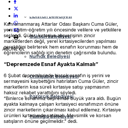
Elbistan Belediyesi
Kahramanmaraş Attarlar Odası Başkanı Cuma Güler,
yeni eğitim-öğretim yılı öncesinde velilere ve yetkililere
seslendi. Güler, kırtasiye alışverişinin zincir
Göksun Belediyesi
marketlerden değil, yerel kırtasiyecilerden yapılması
gerektiğini belirterek hem esnafın korunması hem de
ABONE OL
öğrencilerin sağlığı için denetim çağrısında bulundu.
Nurhak Belediyesi
“Depremzede Esnaf Ayakta Kalmalı”
6 Şubat depremlerinde birçok esnafın iş yerini ve
Onikişubat Belediyesi
sermayesini kaybettiğini hatırlatan Cuma Güler, zincir
marketlerin kısa süreli kırtasiye satışı yapmasının
haksız rekabet yarattığını söyledi.
Pazarcık Belediyesi
“Binlerce esnafımız depremde büyük yara aldı. Bugün
ayakta kalmaya çalışan kırtasiyeci esnafımızın önüne
zincir marketlerin çıkarılması kabul edilemez. Kırtasiye
ürünleri kırtasiyede satılmalı. Mevsimlik ve korsan
Türkoğlu Belediyesi
satışların önüne geçilmelidir.” dedi.