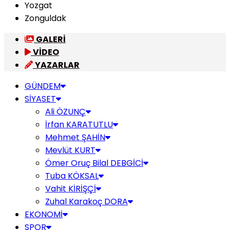
Yozgat
Zonguldak
GALERİ
VİDEO
YAZARLAR
GÜNDEM
SİYASET
Ali ÖZUNÇ
İrfan KARATUTLU
Mehmet ŞAHİN
Mevlüt KURT
Ömer Oruç Bilal DEBGİCİ
Tuba KÖKSAL
Vahit KİRİŞÇİ
Zuhal Karakoç DORA
EKONOMİ
SPOR