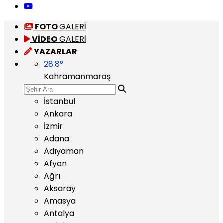
FOTO
GALERİ
VİDEO
GALERİ
YAZARLAR
28.8
°
Kahramanmaraş
İstanbul
Ankara
İzmir
Adana
Adıyaman
Afyon
Ağrı
Aksaray
Amasya
Antalya