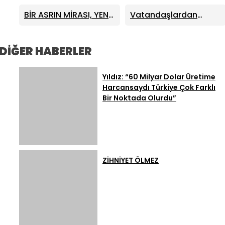
Vatandaşa Bedel
Zamanı Geldi
Korkutan Yangın
BİR ASRIN MİRASI, YENİ
Vatandaşlardan
Ödetilemez”
YÜZYILIN VİZYONUYLA
Ağustos Fuarı’na Tam
YÜKSELDİ
Not
DİĞER HABERLER
Yıldız: “60 Milyar Dolar Üretime
Harcansaydı Türkiye Çok Farklı
Bir Noktada Olurdu”
ZİHNİYET ÖLMEZ