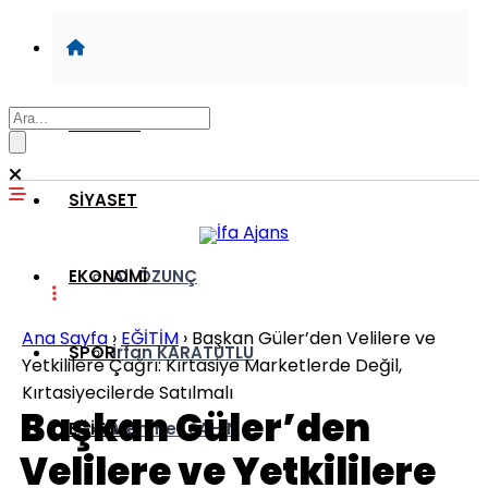
GÜNDEM
SİYASET
EKONOMİ
Ali ÖZUNÇ
Ana Sayfa
›
EĞİTİM
›
Başkan Güler’den Velilere ve
SPOR
İrfan KARATUTLU
Yetkililere Çağrı: Kırtasiye Marketlerde Değil,
Kırtasiyecilerde Satılmalı
Başkan Güler’den
EĞİTİM
Mehmet ŞAHİN
Velilere ve Yetkililere