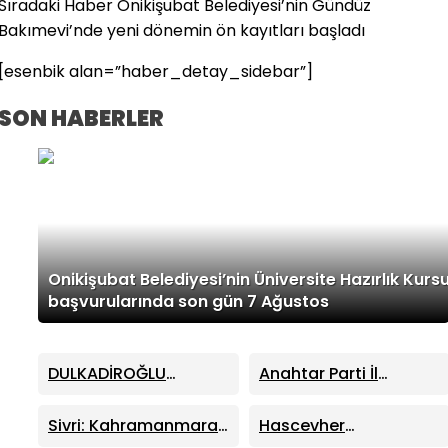
Sıradaki Haber
Onikişubat Belediyesi’nin Gündüz
Bakımevi’nde yeni dönemin ön kayıtları başladı
[esenbik alan=”haber_detay_sidebar”]
SON HABERLER
Onikişubat Belediyesi’nin Üniversite Hazırlık Kurs
başvurularında son gün 7 Ağustos
DULKADİROĞLU
Anahtar Parti İl
BELEDİYESİ AĞUSTOS
Başkanı Fatin Rüştü
AYI MECLİS TOPLANTISI
Kayıran: “Önsen’deki
Sivri: Kahramanmaraş
Hascevher
GERÇEKLEŞTİRİLDİ
Yıkım Kararlarında
Altyapısında Değişim
Fabrikasında