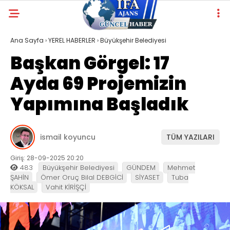
Ana Sayfa
›
YEREL HABERLER
›
Büyükşehir Belediyesi
Başkan Görgel: 17
Ayda 69 Projemizin
Yapımına Başladık
ismail koyuncu
TÜM YAZILARI
Giriş: 28-09-2025 20:20
483
Büyükşehir Belediyesi
GÜNDEM
Mehmet
ŞAHİN
Ömer Oruç Bilal DEBGİCİ
SİYASET
Tuba
KÖKSAL
Vahit KİRİŞÇİ