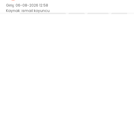
Giriş: 06-08-2026 12:58
Kaynak: ismail koyuncu
79
Büyükşehir Belediyesi
Genel
GÜNDEM
KÜLTÜR
SANAT
MAGAZİN
ABONE OL
Büyükşehir Belediyesinin Uluslararası
Geleneksel Ağustos Fuarı’nda şehrin sevilen
seslerinden Yener Bulut ve Haktan Yavuz sahne
aldı. Birbirinden güzel eserleri seslendiren
sanatçılar, katılımcılara müzik ziyafeti yaşattı.
Şehrin geçmişinde önemli bir yere sahip olan ve
uzun bir aranın ardından Kahramanmaraş
Büyükşehir Belediyesi tarafından yeniden