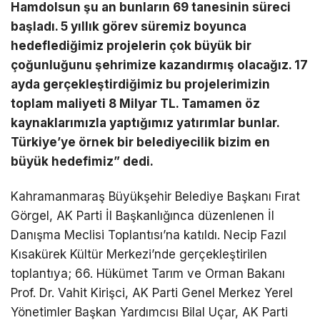
Hamdolsun şu an bunların 69 tanesinin süreci
başladı. 5 yıllık görev süremiz boyunca
hedeflediğimiz projelerin çok büyük bir
çoğunluğunu şehrimize kazandırmış olacağız. 17
ayda gerçekleştirdiğimiz bu projelerimizin
toplam maliyeti 8 Milyar TL. Tamamen öz
kaynaklarımızla yaptığımız yatırımlar bunlar.
Türkiye’ye örnek bir belediyecilik bizim en
büyük hedefimiz” dedi.
Kahramanmaraş Büyükşehir Belediye Başkanı Fırat
Görgel, AK Parti İl Başkanlığınca düzenlenen İl
Danışma Meclisi Toplantısı’na katıldı. Necip Fazıl
Kısakürek Kültür Merkezi’nde gerçekleştirilen
toplantıya; 66. Hükümet Tarım ve Orman Bakanı
Prof. Dr. Vahit Kirişci, AK Parti Genel Merkez Yerel
Yönetimler Başkan Yardımcısı Bilal Uçar, AK Parti