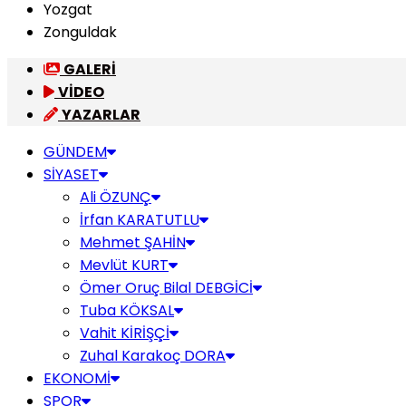
Yozgat
Zonguldak
GALERİ
VİDEO
YAZARLAR
GÜNDEM
SİYASET
Ali ÖZUNÇ
İrfan KARATUTLU
Mehmet ŞAHİN
Mevlüt KURT
Ömer Oruç Bilal DEBGİCİ
Tuba KÖKSAL
Vahit KİRİŞÇİ
Zuhal Karakoç DORA
EKONOMİ
SPOR