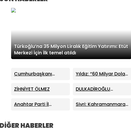
Türkoğlu’na 35 Milyon Liralık Eğitim Yatırımı: Etüt
Merkezi İçin İlk temel atıldı
Cumhurbaşkanı
Yıldız: “60 Milyar Dolar
Erdoğan, Ayser Çalık
Üretime Harcansaydı
Ortaokulu Şehitlerinin
Türkiye Çok Farklı Bir
ZİHNİYET ÖLMEZ
DULKADİROĞLU
Aileleriyle Bir Araya
Noktada Olurdu”
BELEDİYESİ AĞUSTOS
Geldi
AYI MECLİS TOPLANTISI
Anahtar Parti İl
Sivri: Kahramanmaraş
GERÇEKLEŞTİRİLDİ
Başkanı Fatin Rüştü
Altyapısında Değişim
Kayıran: “Önsen’deki
Zamanı Geldi
Yıkım Kararlarında
DİĞER HABERLER
Vatandaşa Bedel