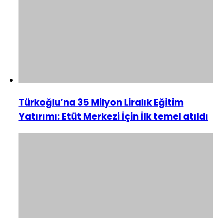
Türkoğlu’na 35 Milyon Liralık Eğitim
Yatırımı: Etüt Merkezi İçin İlk temel atıldı