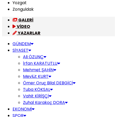
Yozgat
Zonguldak
GALERİ
VİDEO
YAZARLAR
GÜNDEM
SİYASET
Ali ÖZUNÇ
İrfan KARATUTLU
Mehmet ŞAHİN
Mevlüt KURT
Ömer Oruç Bilal DEBGİCİ
Tuba KÖKSAL
Vahit KİRİŞÇİ
Zuhal Karakoç DORA
EKONOMİ
SPOR