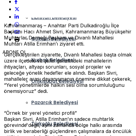
Elbistan Belediyesi
Kahramanmaraş – Anahtar Parti Dulkadiroğlu İlçe
Başkanı Hacı Ahmet Sivri, Kahramanmaraş Büyükşehir
Muhtarlar Derneği Başkanı ve Divanlı Mahallesi
Göksun Belediyesi
Muhtarı Atilla Erimhan’ı ziyaret etti.
ABONE OL
Gerçekleştirilen ziyarette, Divanlı Mahallesi başta olmak
Nurhak Belediyesi
üzere ilçedeki ve şehir genelindeki mahallelerin
ihtiyaçları, altyapı sorunları, sosyal projeler ve
geleceğe yönelik hedefler ele alındı. Başkan Sivri,
mahalleler arası dayanışmanın önemine dikkat çekerek,
Onikişubat Belediyesi
“Yerel yönetimlerde halkın sesi olma sorumluluğunu
önemsiyoruz” dedi.
Pazarcık Belediyesi
“Örnek bir yerel yönetici profili”
Başkan Sivri, Atilla Erimhan’ın sadece muhtarlık
Türkoğlu Belediyesi
görevinde değil, aynı zamanda bölge halkı arasında
birlik ve beraberliği güçlendiren çalışmalara da öncülük