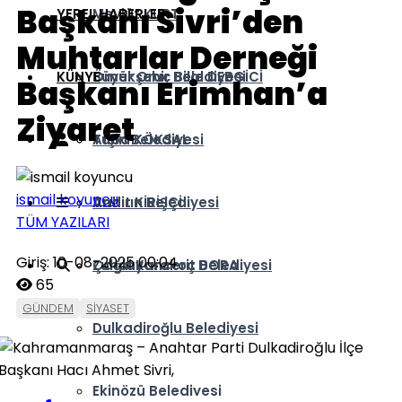
Başkanı Sivri’den
YEREL HABERLER
Mevlüt KURT
Muhtarlar Derneği
KÜNYE
Ömer Oruç Bilal DEBGİCİ
Büyükşehir Belediyesi
Başkanı Erimhan’a
Ziyaret
Tuba KÖKSAL
Afşin Belediyesi
ismail koyuncu
Vahit KİRİŞÇİ
Andırın Belediyesi
TÜM YAZILARI
Giriş: 10-08-2025 00:04
Zuhal Karakoç DORA
Çağlayancerit Belediyesi
65
GÜNDEM
SİYASET
Dulkadiroğlu Belediyesi
Ekinözü Belediyesi