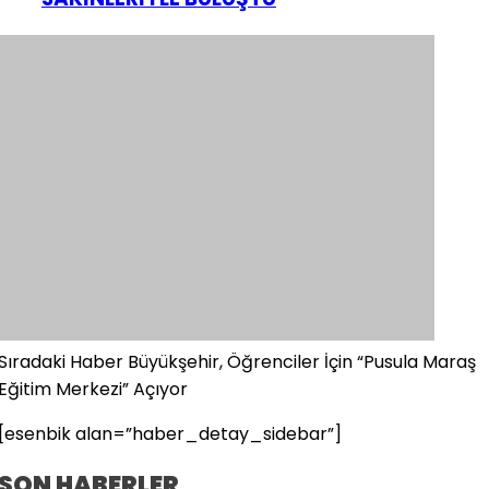
Sıradaki Haber
Büyükşehir, Öğrenciler İçin “Pusula Maraş
Eğitim Merkezi” Açıyor
[esenbik alan=”haber_detay_sidebar”]
SON HABERLER