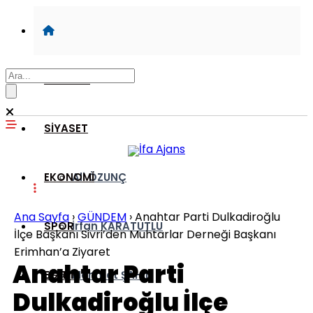
GÜNDEM
SİYASET
EKONOMİ
Ali ÖZUNÇ
Ana Sayfa
›
GÜNDEM
›
Anahtar Parti Dulkadiroğlu
SPOR
İrfan KARATUTLU
İlçe Başkanı Sivri’den Muhtarlar Derneği Başkanı
Erimhan’a Ziyaret
Anahtar Parti
EĞİTİM
Mehmet ŞAHİN
Dulkadiroğlu İlçe